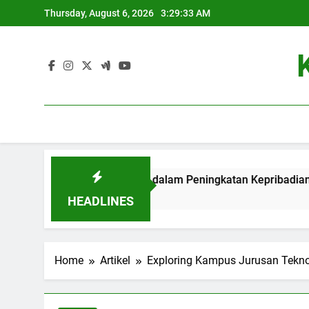
Skip
Thursday, August 6, 2026
3:29:34 AM
to
content
Kristen: Kontribusi dalam Peningkatan Kepribadian Mahasiswa
HEADLINES
Home
Artikel
Exploring Kampus Jurusan Teknol