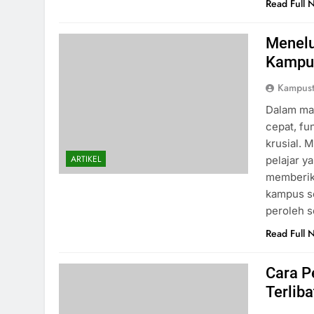
Read Full 
Menelu
Kampus
Kampus
Dalam mas
cepat, fu
krusial. 
ARTIKEL
pelajar y
memberika
kampus s
peroleh s
Read Full 
Cara P
Terlib