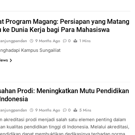
t Program Magang: Persiapan yang Matang
 ke Dunia Kerja bagi Para Mahasiswa
tanjungpandan
9 Months Ago
0
1 Mins
nghadapi Kampus Sungailiat
News
ahan Prodi: Meningkatkan Mutu Pendidikan
 Indonesia
tanjungpandan
9 Months Ago
0
5 Mins
 akreditasi prodi menjadi salah satu elemen penting dalam
an kualitas pendidikan tinggi di Indonesia. Melalui akreditasi,
 pendidikan dapat membuktikan dedikasinya terhadap norma