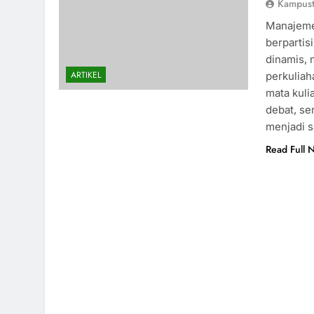
Kampus
Manajeme
berpartis
dinamis, 
ARTIKEL
perkuliah
mata kuli
debat, s
menjadi s
Read Full 