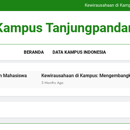
Menelusuri Jejak Perjalana
Kewirausahaan di Kamp
Inovasi Green Campus: Mengh
Evolusi Dokumen Pen
Menelusuri Jejak Perjalana
Kampus Tanjungpanda
Kewirausahaan di Kamp
Inovasi Green Campus: Mengh
Evolusi Dokumen Pen
BERANDA
DATA KAMPUS INDONESIA
siswa
Kewirausahaan di Kampus: Mengembangkan Inkuba
3 Months Ago