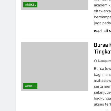
ARTIKEL
akademik
ditawarka
berdampak
juga pada
Read Full 
Bursa 
Tingka
Kampus
Bursa low
bagi maha
mahasiswa
ARTIKEL
serta men
selanjutn
lingkunga
akses te