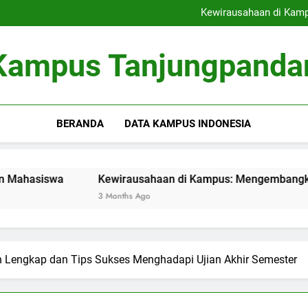
Menelusuri Jejak Perjalana
Kewirausahaan di Kamp
Inovasi Green Campus: Mengh
Evolusi Dokumen Pen
Menelusuri Jejak Perjalana
Kampus Tanjungpanda
Kewirausahaan di Kamp
Inovasi Green Campus: Mengh
Evolusi Dokumen Pen
BERANDA
DATA KAMPUS INDONESIA
a
Kewirausahaan di Kampus: Mengembangkan Inkubator
3 Months Ago
 Lengkap dan Tips Sukses Menghadapi Ujian Akhir Semester