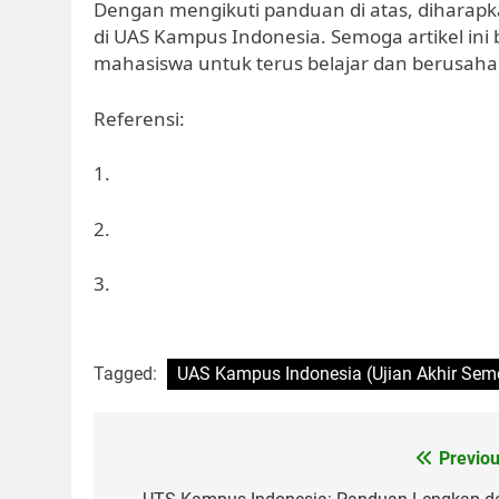
Dengan mengikuti panduan di atas, diharap
di UAS Kampus Indonesia. Semoga artikel in
mahasiswa untuk terus belajar dan berusaha 
Referensi:
1.
2.
3.
Tagged:
UAS Kampus Indonesia (Ujian Akhir Seme
Post
Previou