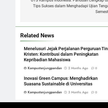
navigation
UTS Kampus Indonesia: Panduan Lengkap d
Tips Sukses dalam Menghadapi Ujian Teng
Semest
Related News
Menelusuri Jejak Perjalanan Perguruan Tin
Kristen: Kontribusi dalam Peningkatan
Kepribadian Mahasiswa
Kampustanjungpandan
2 Months Ago
0
Inovasi Green Campus: Menghadirkan
Suasana Sustainable di Universitas
Kampustanjungpandan
3 Months Ago
0