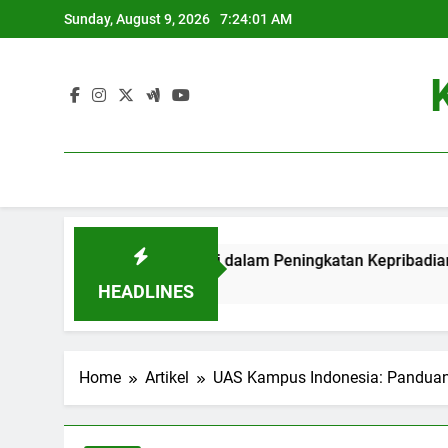
Skip
Sunday, August 9, 2026
7:24:02 AM
to
content
 Kristen: Kontribusi dalam Peningkatan Kepribadian Mahasisw
HEADLINES
Home
Artikel
UAS Kampus Indonesia: Panduan