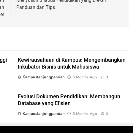
an
Menyusun Silabus Pendidikan yang Efektif:
ah
Panduan dan Tips
er
ggi
Kewirausahaan di Kampus: Mengembangkan
Inkubator Bisnis untuk Mahasiswa
Kampustanjungpandan
3 Months Ago
0
Evolusi Dokumen Pendidikan: Membangun
Database yang Efisien
Kampustanjungpandan
5 Months Ago
0