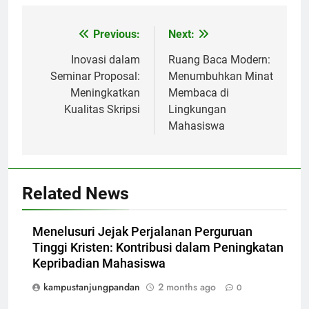
Post
Previous:
Next:
navigation
Inovasi dalam
Ruang Baca Modern:
Seminar Proposal:
Menumbuhkan Minat
Meningkatkan
Membaca di
Kualitas Skripsi
Lingkungan
Mahasiswa
Related News
Menelusuri Jejak Perjalanan Perguruan
Tinggi Kristen: Kontribusi dalam Peningkatan
Kepribadian Mahasiswa
kampustanjungpandan
2 months ago
0