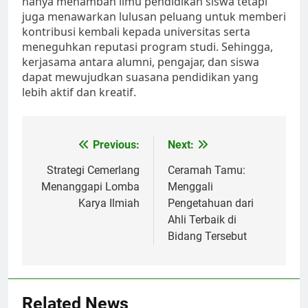
hanya menambah ilmu pendidikan siswa tetapi
juga menawarkan lulusan peluang untuk memberi
kontribusi kembali kepada universitas serta
meneguhkan reputasi program studi. Sehingga,
kerjasama antara alumni, pengajar, dan siswa
dapat mewujudkan suasana pendidikan yang
lebih aktif dan kreatif.
Post
Previous:
Next:
navigation
Strategi Cemerlang
Ceramah Tamu:
Menanggapi Lomba
Menggali
Karya Ilmiah
Pengetahuan dari
Ahli Terbaik di
Bidang Tersebut
Related News