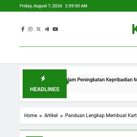
Skip
Friday, August 7, 2026
2:59:01 AM
to
content
sten: Kontribusi dalam Peningkatan Kepribadian Mahasiswa
HEADLINES
Home
Artikel
Panduan Lengkap Membuat Kartu