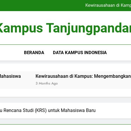
Menelusuri Jejak Perjalana
Kewirausahaan di Kamp
Inovasi Green Campus: Mengh
Evolusi Dokumen Pen
Menelusuri Jejak Perjalana
Kampus Tanjungpanda
Kewirausahaan di Kamp
Inovasi Green Campus: Mengh
Evolusi Dokumen Pen
BERANDA
DATA KAMPUS INDONESIA
Kewirausahaan di Kampus: Mengembangkan Inkubator Bis
3 Months Ago
 Rencana Studi (KRS) untuk Mahasiswa Baru