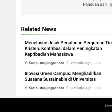
Panduan dan Ti
Related News
Menelusuri Jejak Perjalanan Perguruan Tin
Kristen: Kontribusi dalam Peningkatan
Kepribadian Mahasiswa
Kampustanjungpandan
2 Months Ago
0
Inovasi Green Campus: Menghadirkan
Suasana Sustainable di Universitas
Kampustanjungpandan
3 Months Ago
0
New