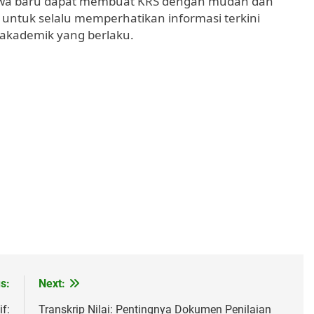
swa baru dapat membuat KRS dengan mudah dan
n untuk selalu memperhatikan informasi terkini
 akademik yang berlaku.
s:
Next:
f:
Transkrip Nilai: Pentingnya Dokumen Penilaian