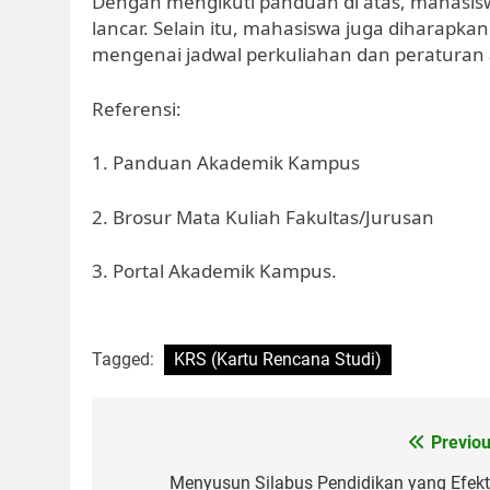
Dengan mengikuti panduan di atas, mahasi
lancar. Selain itu, mahasiswa juga diharapka
mengenai jadwal perkuliahan dan peraturan
Referensi:
1. Panduan Akademik Kampus
2. Brosur Mata Kuliah Fakultas/Jurusan
3. Portal Akademik Kampus.
Tagged:
KRS (Kartu Rencana Studi)
Post
Previou
navigation
Menyusun Silabus Pendidikan yang Efekti