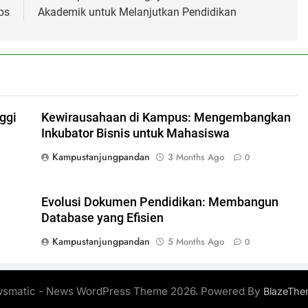
ps
Akademik untuk Melanjutkan Pendidikan
ggi
Kewirausahaan di Kampus: Mengembangkan
Inkubator Bisnis untuk Mahasiswa
Kampustanjungpandan
3 Months Ago
0
Evolusi Dokumen Pendidikan: Membangun
Database yang Efisien
Kampustanjungpandan
5 Months Ago
0
smatic - News WordPress Theme 2026. Powered By
BlazeThe