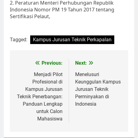
2. Peraturan Menteri Perhubungan Republik
Indonesia Nomor PM 19 Tahun 2017 tentang
Sertifikasi Pelaut,
Tagged:
Kampus Jurusan Teknik Perkapalan
Post
Previous:
Next:
navigation
Menjadi Pilot
Menelusuri
Profesional di
Keunggulan Kampus
Kampus Jurusan
Jurusan Teknik
Teknik Penerbangan:
Perminyakan di
Panduan Lengkap
Indonesia
untuk Calon
Mahasiswa