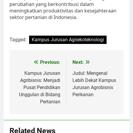
perubahan yang berkontribusi dalam
meningkatkan produktivitas dan kesejahteraan
sektor pertanian di Indonesia.
Tagged:
Kampus Jurusan Agriekoteknologi
Post
Previous:
Next:
navigation
Kampus Jurusan
Judul: Mengenal
Agribisnis: Menjadi
Lebih Dekat Kampus
Pusat Pendidikan
Jurusan Agrobisnis
Unggulan di Bidang
Perikanan
Pertanian
Related News