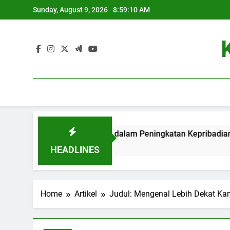
Skip
Sunday, August 9, 2026
8:59:11 AM
to
content
i Kristen: Kontribusi dalam Peningkatan Kepribadian Mahasis
HEADLINES
Home
Artikel
Judul: Mengenal Lebih Dekat Ka