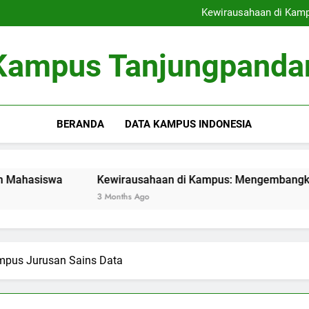
Menelusuri Jejak Perjalana
Kewirausahaan di Kamp
Inovasi Green Campus: Mengh
Evolusi Dokumen Pen
Menelusuri Jejak Perjalana
Kampus Tanjungpanda
Kewirausahaan di Kamp
Inovasi Green Campus: Mengh
Evolusi Dokumen Pen
BERANDA
DATA KAMPUS INDONESIA
wa
Kewirausahaan di Kampus: Mengembangkan Inkubato
3 Months Ago
mpus Jurusan Sains Data