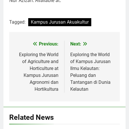
Nur Azizah. Available at:
Tagged:
Kampus Jurusan Akuakultur
Post
Previous:
Next:
navigation
Exploring the World
Exploring the World
of Agriculture and
of Kampus Jurusan
Horticulture at
Ilmu Kelautan:
Kampus Jurusan
Peluang dan
Agronomi dan
Tantangan di Dunia
Hortikultura
Kelautan
Related News